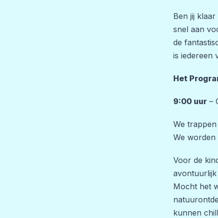
Ben jij klaa
snel aan voo
de fantastis
is iedereen
Het Progr
9:00 uur
– 
We trappen d
We worden g
Voor de kind
avontuurlij
Mocht het w
natuurontde
kunnen chill