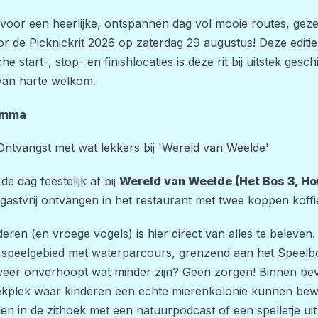
r voor een heerlijke, ontspannen dag vol mooie routes, geze
r de Picknickrit 2026 op zaterdag 29 augustus! Deze editie 
che start-, stop- en finishlocaties is deze rit bij uitstek ge
 van harte welkom.
amma
Ontvangst met wat lekkers bij 'Wereld van Weelde'
e dag feestelijk af bij
Wereld van Weelde (Het Bos 3, Ho
astvrij ontvangen in het restaurant met twee koppen koffie
eren (en vroege vogels) is hier direct van alles te beleven.
k speelgebied met waterparcours, grenzend aan het Speel
eer onverhoopt wat minder zijn? Geen zorgen! Binnen bev
kplek waar kinderen een echte mierenkolonie kunnen bew
en in de zithoek met een natuurpodcast of een spelletje ui