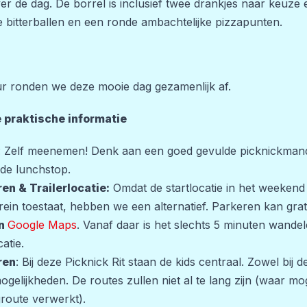
er de dag. De borrel is inclusief twee drankjes naar ke
e bitterballen en een ronde ambachtelijke pizzapunten.
r ronden we deze mooie dag gezamenlijk af.
e praktische informatie
: Zelf meenemen! Denk aan een goed gevulde picknickmand
 de lunchstop.
en & Trailerlocatie:
Omdat de startlocatie in het weekend 
rrein toestaat, hebben we een alternatief. Parkeren kan gra
en
Google Maps
. Vanaf daar is het slechts 5 minuten wand
ocatie.
ren
: Bij deze Picknick Rit staan de kids centraal. Zowel bij de
ogelijkheden. De routes zullen niet al te lang zijn (waar m
route verwerkt).