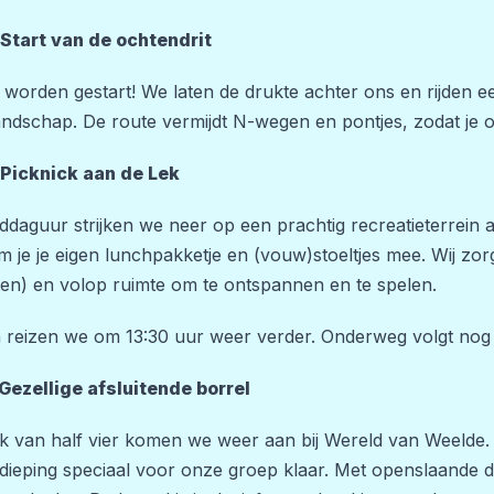
 Start van de ochtendrit
worden gestart! We laten de drukte achter ons en rijden een
andschap. De route vermijdt N-wegen en pontjes, zodat je 
 Picknick aan de Lek
ddaguur strijken we neer op een prachtig recreatieterrein 
em je je eigen lunchpakketje en (vouw)stoeltjes mee. Wij z
tten) en volop ruimte om te ontspannen en te spelen.
 reizen we om 13:30 uur weer verder. Onderweg volgt nog e
 Gezellige afsluitende borrel
k van half vier komen we weer aan bij Wereld van Weelde. H
ieping speciaal voor onze groep klaar. Met openslaande d