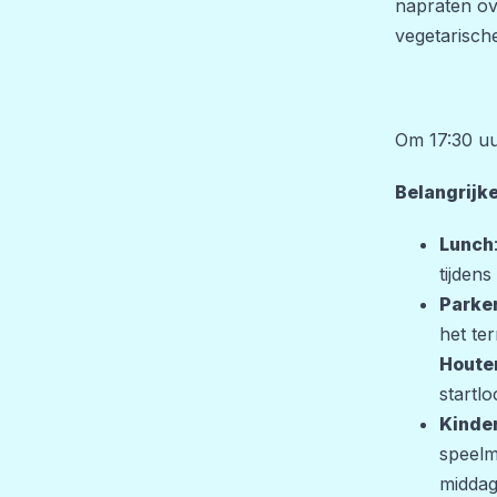
napraten ov
vegetarisch
Om 17:30 uu
Belangrijk
Lunch
tijdens
Parker
het te
Hout
startl
Kinde
speelm
middag