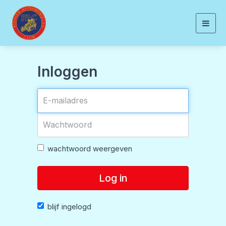
Togg
navig
Inloggen
wachtwoord weergeven
Log in
blijf ingelogd