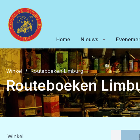
Home
Nieuws
Evenemen
Winkel
Routeboeken Limburg
Routeboeken Limb
Winkel